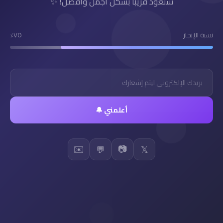
سنعود قريباً بشكل أجمل وأفضل! ✨
نسبة الإنجاز
٧٥٪
أعلمني 🔔
✉️
📷
💬
𝕏