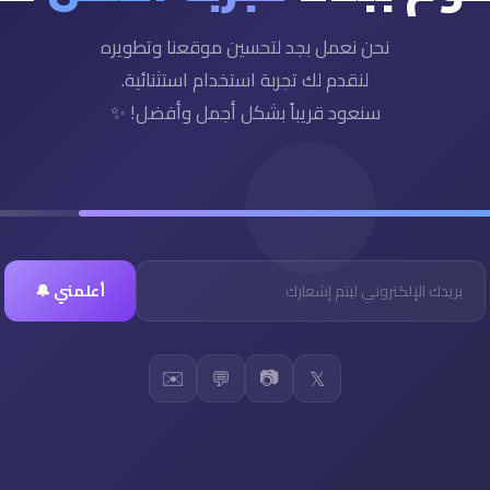
نحن نعمل بجد لتحسين موقعنا وتطويره
لنقدم لك تجربة استخدام استثنائية.
سنعود قريباً بشكل أجمل وأفضل! ✨
أعلمني 🔔
✉️
📷
💬
𝕏