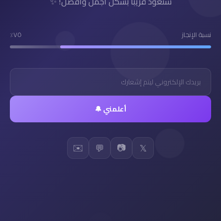
سنعود قريباً بشكل أجمل وأفضل! ✨
نسبة الإنجاز
٧٥٪
أعلمني 🔔
✉️
📷
💬
𝕏