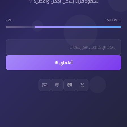
سنعود قريباً بشكل أجمل وأفضل! ✨
نسبة الإنجاز
٧٥٪
أعلمني 🔔
✉️
📷
💬
𝕏