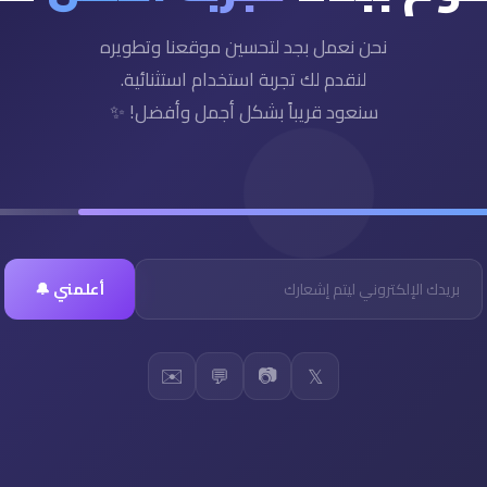
نحن نعمل بجد لتحسين موقعنا وتطويره
لنقدم لك تجربة استخدام استثنائية.
سنعود قريباً بشكل أجمل وأفضل! ✨
أعلمني 🔔
✉️
📷
💬
𝕏